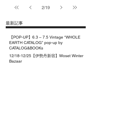
2
/
19
最新記事
【POP-UP】6.3 – 7.5 Vintage “WHOLE
EARTH CATALOG” pop-up by
CATALOG&BOOKs
12/18-12/25【伊勢丹新宿】Woset Winter
Bazaar
5月17日,18日,19日 ポップアップ開催（東
京）
アーカイブ
2026年5月
（1）
1件の記事
2024年12月
（1）
1件の記事
2024年5月
（1）
1件の記事
2023年11月
（1）
1件の記事