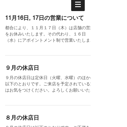
11月16日, 17日の営業について
都合により、１１月１７日（木）は店舗の営業
をお休みいたします。その代わり、１６日
（水）にアポイントメント制で営業いたしま
す。下記メールアドレスにお気軽にご来店時間
をお知らせください。 ご不便をおかけいたしま
すが、何卒よろしくお願い申し上げます。 連絡
先:...
９月の休店日
９月の休店日は定休日（火曜、水曜）のほかに
以下のとおりです。ご来店を予定されている方
はお気をつけください。よろしくお願いいたし
ます。 【９月の休店日】 ９月１日（木） ９月
２日（金）
８月の休店日