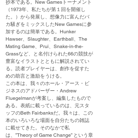
抄本である。New Gamesトーナメント
（1973年、私たちが第１回を開催し
た。）から発展し、想像力に富んだバ
カ騒ぎをミックスしたNew Gamesに参
加するのは簡単である。Hunker 
Hawser、Slaughter、Earthball、The 
Mating Game、Prui、Snake-in-the-
Grassなど、と名付けられた66の競技が
豊富なイラストとともに解説されてい
る。読者プレイヤーは、創作を促すた
めの助言と激励をうける。
この本は、我々のホール・アース・ビ
ジネスのアドバーザー・Andrew 
Fluegelmanが考案し、編集したもので
ある。表紙に載っているのは、元スタ
ッフのBeth Fairbanksだ。我々は、この
本のいろいろな場面を自分たちの雑誌
に載せてきた。そのなかで私
は、”Theory of Game Change” という章