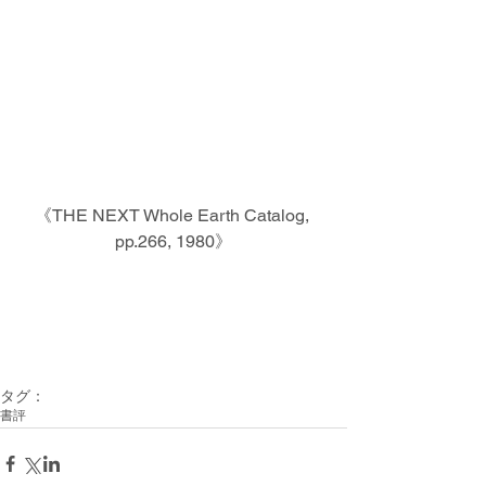
《THE NEXT Whole Earth Catalog, 
pp.266, 1980》
タグ：
書評