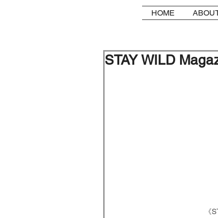
HOME
ABOUT
STAY WILD Magazi
《ST