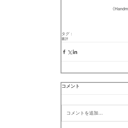
《Handmad
タグ：
書評
コメント
コメントを追加…